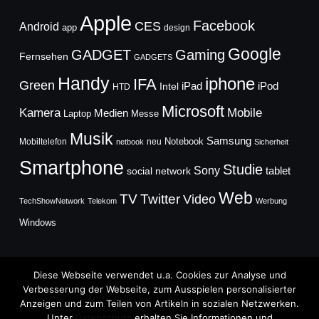
Apple
Facebook
CES
Android
app
design
Google
GADGET
Gaming
Fernsehen
GADGETS
Handy
iphone
IFA
Green
iPad
Intel
iPod
HTD
Microsoft
Mobile
Kamera
Medien
Laptop
Messe
Musik
Samsung
Notebook
Mobiltelefon
neu
netbook
Sicherheit
Smartphone
Studie
Sony
social network
tablet
Web
TV
Twitter
Video
TechShowNetwork
Telekom
Werbung
Windows
Diese Webseite verwendet u.a. Cookies zur Analyse und
Verbesserung der Webseite, zum Ausspielen personalisierter
Anzeigen und zum Teilen von Artikeln in sozialen Netzwerken.
Copyright © 2026
Unter
Datenschutz
erhalten Sie Informationen und