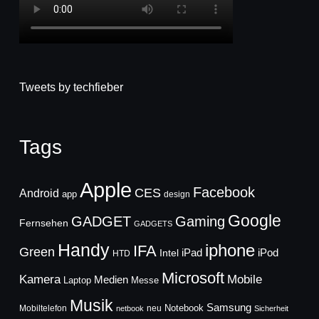
Tweets by techfieber
Tags
Apple
Facebook
CES
Android
app
design
Google
GADGET
Gaming
Fernsehen
GADGETS
Handy
iphone
IFA
Green
iPad
Intel
iPod
HTD
Microsoft
Mobile
Kamera
Medien
Laptop
Messe
Musik
Samsung
Notebook
Mobiltelefon
neu
netbook
Sicherheit