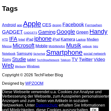
Tags
Apple
Facebook
CES
Android
Fernsehen
app
design
Handy
Google
GADGET
Gaming
Green
GADGETS
iphone
IFA
Kamera
iPad
Intel
iPod
Medien
Laptop
HTD
Musik
Microsoft
Mobile
Messe
Mobiltelefon
neu
netbook
Smartphone
Samsung
social network
Notebook
Sicherheit
Studie
TV
Twitter
Video
Sony
tablet
TechShowNetwork
Telekom
Web
Windows
Werbung
Copyright © 2026 TechFieber Blog
Designed by
WPZOOM
Diese Webseite verwendet u.a. Cookies zur Analyse und
Verbesserung der Webseite, zum Ausspielen personalisierter
Anzeigen und zum Teilen von Artikeln in sozialen
Netzwerken. Unter
Datenschutz
erhalten Sie Informationen
und Möglichkeiten, diese Cookies auszuschalten.
OK