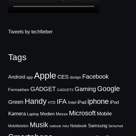
Tweets by techfieber
Tags
Apple
Facebook
CES
Android
app
design
Google
GADGET
Gaming
Fernsehen
GADGETS
Handy
iphone
IFA
Green
iPad
Intel
iPod
HTD
Microsoft
Mobile
Kamera
Medien
Laptop
Messe
Musik
Samsung
Notebook
Mobiltelefon
neu
netbook
Sicherheit