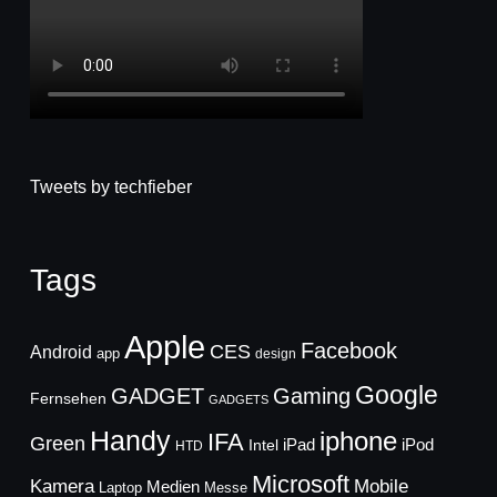
Tweets by techfieber
Tags
Apple
Facebook
CES
Android
app
design
Google
GADGET
Gaming
Fernsehen
GADGETS
Handy
iphone
IFA
Green
iPad
Intel
iPod
HTD
Microsoft
Mobile
Kamera
Medien
Laptop
Messe