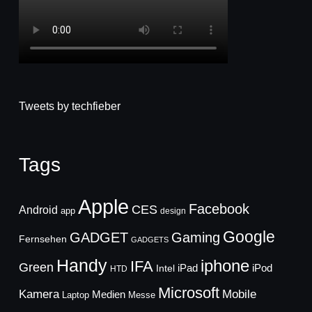
Tweets by techfieber
Tags
Apple
Facebook
CES
Android
app
design
Google
GADGET
Gaming
Fernsehen
GADGETS
Handy
iphone
IFA
Green
iPad
Intel
iPod
HTD
Microsoft
Mobile
Kamera
Medien
Laptop
Messe