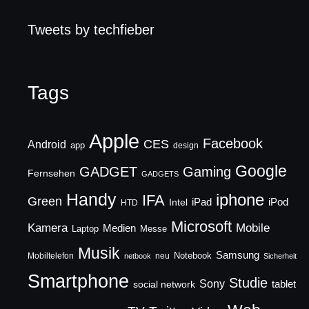
Tweets by techfieber
Tags
Apple
Facebook
CES
Android
app
design
Google
GADGET
Gaming
Fernsehen
GADGETS
Handy
iphone
IFA
Green
iPad
Intel
iPod
HTD
Microsoft
Mobile
Kamera
Medien
Laptop
Messe
Musik
Samsung
Notebook
Mobiltelefon
neu
netbook
Sicherheit
Smartphone
Studie
Sony
social network
tablet