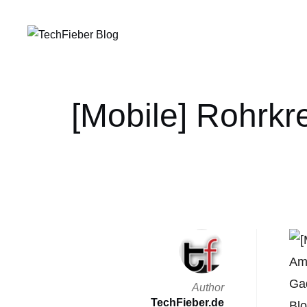
[Mobile] Rohrkre
Amb
Gad
Author
TechFieber.de
Blo