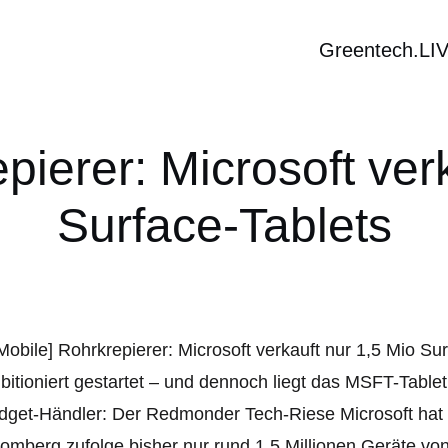
Greentech.LI
pierer: Microsoft ver
Surface-Tablets
itioniert gestartet – und dennoch liegt das MSFT-Tablet
get-Händler: Der Redmonder Tech-Riese Microsoft hat 
omberg zufolge bisher nur rund 1,5 Millionen Geräte vo