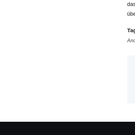
das
üb
Ta
And