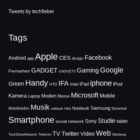
Tweets by techfieber
Tags
Apple
Facebook
CES
Android
app
design
Google
GADGET
Gaming
Fernsehen
GADGETS
Handy
iphone
IFA
Green
iPad
Intel
iPod
HTD
Microsoft
Mobile
Kamera
Medien
Laptop
Messe
Musik
Samsung
Notebook
Mobiltelefon
neu
netbook
Sicherheit
Smartphone
Studie
Sony
social network
tablet
Web
TV
Twitter
Video
TechShowNetwork
Telekom
Werbung