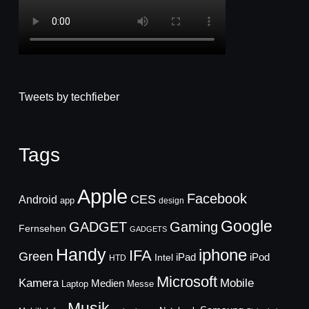
Tweets by techfieber
Tags
Apple
Facebook
CES
Android
app
design
Google
GADGET
Gaming
Fernsehen
GADGETS
Handy
iphone
IFA
Green
iPad
Intel
iPod
HTD
Microsoft
Mobile
Kamera
Medien
Laptop
Messe
Musik