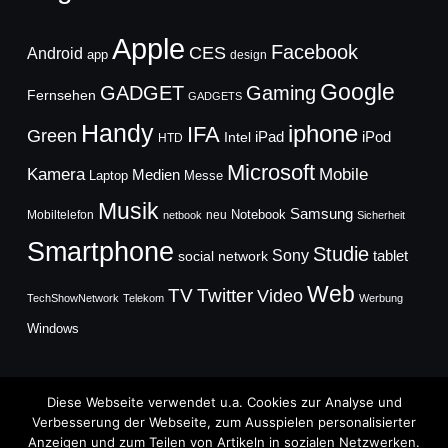
Apple
Facebook
CES
Android
app
design
Google
GADGET
Gaming
Fernsehen
GADGETS
Handy
iphone
IFA
Green
iPad
Intel
iPod
HTD
Microsoft
Mobile
Kamera
Medien
Laptop
Messe
Musik
Samsung
Notebook
Mobiltelefon
neu
netbook
Sicherheit
Smartphone
Studie
Sony
social network
tablet
Web
TV
Twitter
Video
TechShowNetwork
Telekom
Werbung
Windows
Diese Webseite verwendet u.a. Cookies zur Analyse und
Verbesserung der Webseite, zum Ausspielen personalisierter
Anzeigen und zum Teilen von Artikeln in sozialen Netzwerken.
Copyright © 2026