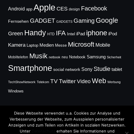
Apple
Facebook
CES
Android
app
design
Google
GADGET
Gaming
Fernsehen
GADGETS
Handy
iphone
IFA
Green
iPad
Intel
iPod
HTD
Microsoft
Mobile
Kamera
Medien
Laptop
Messe
Musik
Samsung
Notebook
Mobiltelefon
neu
netbook
Sicherheit
Smartphone
Studie
Sony
social network
tablet
Web
TV
Twitter
Video
TechShowNetwork
Telekom
Werbung
Windows
Diese Webseite verwendet u.a. Cookies zur Analyse und
Verbesserung der Webseite, zum Ausspielen personalisierter
Anzeigen und zum Teilen von Artikeln in sozialen Netzwerken.
Copyright © 2026
Unter
Datenschutz
erhalten Sie Informationen und
TechFieber Blog