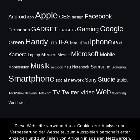
Apple
Facebook
CES
Android
app
design
Google
GADGET
Gaming
Fernsehen
GADGETS
Handy
iphone
IFA
Green
iPad
Intel
iPod
HTD
Microsoft
Mobile
Kamera
Medien
Laptop
Messe
Musik
Samsung
Notebook
Mobiltelefon
neu
netbook
Sicherheit
Smartphone
Studie
Sony
social network
tablet
Web
TV
Twitter
Video
TechShowNetwork
Telekom
Werbung
Windows
Diese Webseite verwendet u.a. Cookies zur Analyse und
Verbesserung der Webseite, zum Ausspielen personalisierter
Anzeigen und zum Teilen von Artikeln in sozialen Netzwerken.
Copyright © 2026