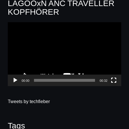
LAGOOxN ANC TRAVELLER
KOPFHÖRER
Video-
Player
00:00
00:32
Tweets by techfieber
Tags