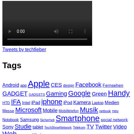
Tweets by techfieber
Tags
Apple
Facebook
CES
Android
Fernsehen
app
design
Handy
Google
GADGET
Gaming
Green
GADGETS
iphone
IFA
Kamera
iPad
Intel
iPod
Medien
Laptop
HTD
Musik
Microsoft
Mobile
Messe
Mobiltelefon
neu
netbook
Smartphone
Samsung
social network
Notebook
Sicherheit
Studie
TV
Twitter
Video
Sony
tablet
TechShowNetwork
Telekom
Web