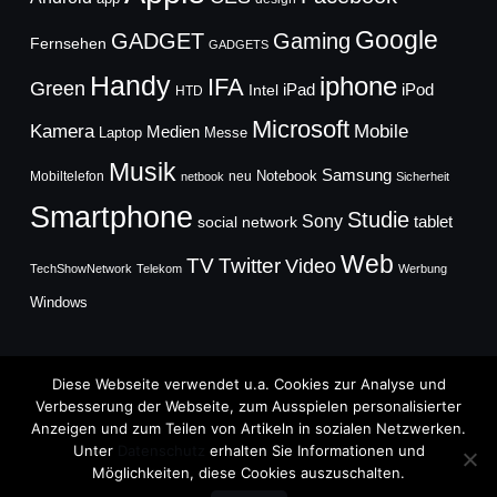
Google
GADGET
Gaming
Fernsehen
GADGETS
Handy
iphone
IFA
Green
iPad
Intel
iPod
HTD
Microsoft
Mobile
Kamera
Medien
Laptop
Messe
Musik
Samsung
Notebook
Mobiltelefon
neu
netbook
Sicherheit
Smartphone
Studie
Sony
social network
tablet
Web
TV
Twitter
Video
TechShowNetwork
Telekom
Werbung
Windows
Diese Webseite verwendet u.a. Cookies zur Analyse und
Verbesserung der Webseite, zum Ausspielen personalisierter
Anzeigen und zum Teilen von Artikeln in sozialen Netzwerken.
Copyright © 2026
Unter
Datenschutz
erhalten Sie Informationen und
TechFieber Blog
Möglichkeiten, diese Cookies auszuschalten.
Designed by
WPZOOM