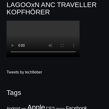
LAGOOxN ANC TRAVELLER
KOPFHÖRER
Tweets by techfieber
Tags
Apple
Facebook
CES
Android
app
design