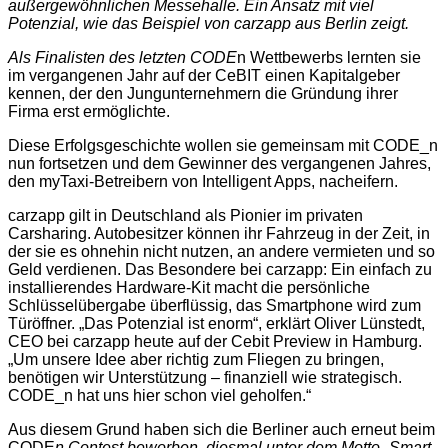
außergewöhnlichen Messehalle. Ein Ansatz mit viel
Potenzial, wie das Beispiel von carzapp aus Berlin zeigt.
Als Finalisten des letzten CODE
n Wettbewerbs lernten sie
im vergangenen Jahr auf der CeBIT einen Kapitalgeber
kennen, der den Jungunternehmern die Gründung ihrer
Firma erst ermöglichte.
Diese Erfolgsgeschichte wollen sie gemeinsam mit CODE_n
nun fortsetzen und dem Gewinner des vergangenen Jahres,
den myTaxi-Betreibern von Intelligent Apps, nacheifern.
carzapp gilt in Deutschland als Pionier im privaten
Carsharing. Autobesitzer können ihr Fahrzeug in der Zeit, in
der sie es ohnehin nicht nutzen, an andere vermieten und so
Geld verdienen. Das Besondere bei carzapp: Ein einfach zu
installierendes Hardware-Kit macht die persönliche
Schlüsselübergabe überflüssig, das Smartphone wird zum
Türöffner. „Das Potenzial ist enorm“, erklärt Oliver Lünstedt,
CEO bei carzapp heute auf der Cebit Preview in Hamburg.
„Um unsere Idee aber richtig zum Fliegen zu bringen,
benötigen wir Unterstützung – finanziell wie strategisch.
CODE_n hat uns hier schon viel geholfen.“
Aus diesem Grund haben sich die Berliner auch erneut beim
CODE
n Contest beworben, diesmal unter dem Motto „Smart