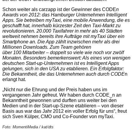
Schon weiter als carzapp ist der Gewinner des CODE
n
Awards von 2012: das Hamburger Unternehmen Intelligent
Apps. Sie betreiben myTaxi, eine mobile Anwendung, die es
geschafft hat, innerhalb kürzester Zeit den Taxi-Markt zu
revolutionieren. 20.000 Taxifahrer in mehr als 40 Städten
weltweit nehmen bereits ihre Aufträge mit myTaxi über ein
Smartphone an. Die App zählt inzwischen mehr als drei
Millionen Downloads. Zum Team gehören
über 100 Mitarbeiter – doppelt so viele wie noch vor zwölf
Monaten. Besonders bemerkenswert: Als eines von wenigen
deutschen Start-up-Unternehmen ist es Intelligent Apps
gelungen, sich in den USA zu etablieren. Ein Erfolgfaktor:
Die Bekanntheit, die das Unternehmen auch durch CODE
n
erlangt hat.
„Nicht nur die Ehrung und der Preis haben uns im
vergangenen Jahr gefreut. Wir haben durch CODE_n an
Bekanntheit gewonnen und durften uns weiter bei den
Medien und in der Start-up-Szene etablieren – von dieser
Basis aus war das Jahr 2012 ein voller Erfolg für uns“, freut
sich Sven Külper, CMO und Co-Founder von myTaxi.
Foto: MomentiMedia / kat/dts