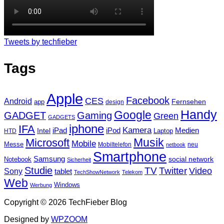
Tweets by techfieber
Tags
Apple
Facebook
CES
Android
Fernsehen
app
design
Handy
Google
GADGET
Gaming
Green
GADGETS
iphone
IFA
Kamera
iPad
Intel
iPod
Medien
Laptop
HTD
Musik
Microsoft
Mobile
Messe
Mobiltelefon
neu
netbook
Smartphone
Samsung
social network
Notebook
Sicherheit
Studie
TV
Twitter
Video
Sony
tablet
TechShowNetwork
Telekom
Web
Windows
Werbung
Copyright © 2026 TechFieber Blog
Designed by
WPZOOM