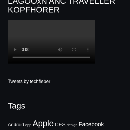
LAGOOxN ANC TRAVELLER
KOPFHÖRER
Tweets by techfieber
Tags
Apple
Facebook
CES
Android
app
design