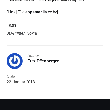
cool werden könnte es so jedenfalls klappen.
[
Link
] [Pic
appsmanila
cc by]
Tags
3D-Printer
,
Nokia
Author
Fritz Effenberger
Date
22. Januar 2013