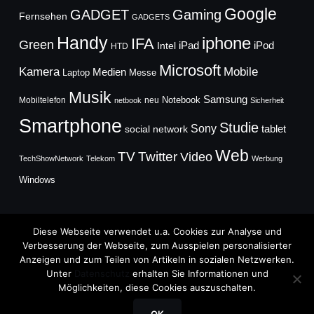
Google
GADGET
Gaming
Fernsehen
GADGETS
Handy
iphone
IFA
Green
iPad
Intel
iPod
HTD
Microsoft
Mobile
Kamera
Medien
Laptop
Messe
Musik
Samsung
Notebook
Mobiltelefon
neu
netbook
Sicherheit
Smartphone
Studie
Sony
social network
tablet
Web
TV
Twitter
Video
TechShowNetwork
Telekom
Werbung
Windows
Diese Webseite verwendet u.a. Cookies zur Analyse und
Verbesserung der Webseite, zum Ausspielen personalisierter
Anzeigen und zum Teilen von Artikeln in sozialen Netzwerken.
Copyright © 2026
Unter
Datenschutz
erhalten Sie Informationen und
TechFieber Blog
Möglichkeiten, diese Cookies auszuschalten.
Designed by
WPZOOM