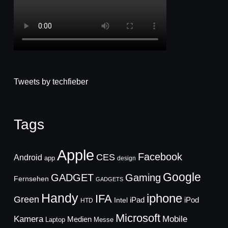
Tweets by techfieber
Tags
Apple
Facebook
CES
Android
app
design
Google
GADGET
Gaming
Fernsehen
GADGETS
Handy
iphone
IFA
Green
iPad
Intel
iPod
HTD
Microsoft
Mobile
Kamera
Medien
Laptop
Messe