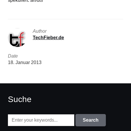
spekuliert.
ari/dts
Author
TechFieber.de
Date
18. Januar 2013
Suche