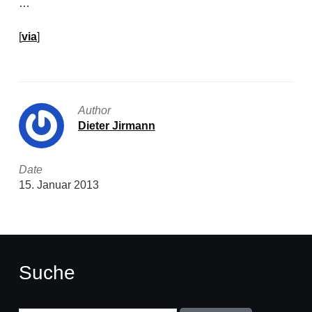
…
[
via
]
Author
Dieter Jirmann
Date
15. Januar 2013
Suche