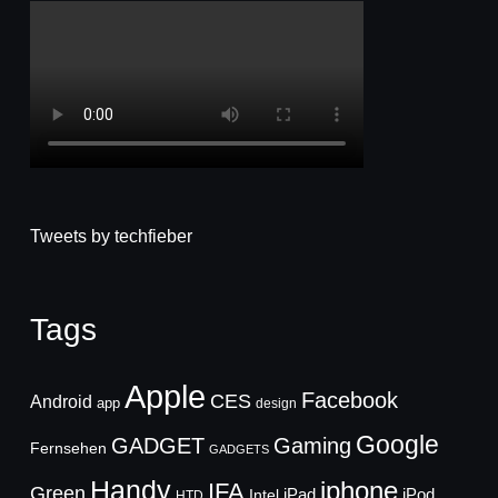
Tweets by techfieber
Tags
Apple
Facebook
CES
Android
app
design
Google
GADGET
Gaming
Fernsehen
GADGETS
Handy
iphone
IFA
Green
iPad
Intel
iPod
HTD