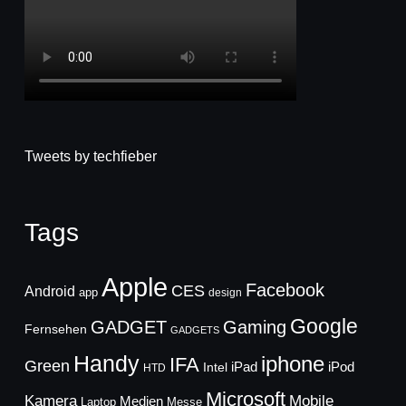
Tweets by techfieber
Tags
Apple
Facebook
CES
Android
app
design
Google
GADGET
Gaming
Fernsehen
GADGETS
Handy
iphone
IFA
Green
iPad
Intel
iPod
HTD
Microsoft
Mobile
Kamera
Medien
Laptop
Messe