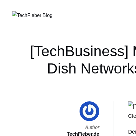
[TechBusiness] 
Dish Networks
Author
Der
TechFieber.de