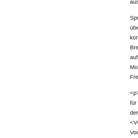
aus
Spr
übe
kon
Br
auf
Mob
Fre
<
p
für
der
<VO
Vod