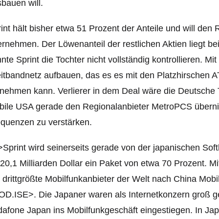
bauen will.
int hält bisher etwa 51 Prozent der Anteile und will den 
rnehmen. Der Löwenanteil der restlichen Aktien liegt b
nte Sprint die Tochter nicht vollständig kontrollieren. Mi
eitbandnetz aufbauen, das es es mit den Platzhirsche
nehmen kann. Verlierer in dem Deal wäre die Deutsche
ile USA gerade den Regionalanbieter MetroPCS überni
quenzen zu verstärken.
>Sprint wird seinerseits gerade von der japanischen S
 20,1 Milliarden Dollar ein Paket von etwa 70 Prozent. M
 drittgrößte Mobilfunkanbieter der Welt nach China M
D.ISE>. Die Japaner waren als Internetkonzern groß g
afone Japan ins Mobilfunkgeschäft eingestiegen. In Jap