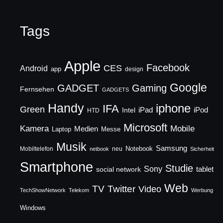
Tags
Apple
Facebook
CES
Android
app
design
Google
GADGET
Gaming
Fernsehen
GADGETS
Handy
iphone
IFA
Green
iPad
Intel
iPod
HTD
Microsoft
Mobile
Kamera
Medien
Laptop
Messe
Musik
Samsung
Notebook
Mobiltelefon
neu
netbook
Sicherheit
Smartphone
Studie
Sony
social network
tablet
Web
TV
Twitter
Video
TechShowNetwork
Telekom
Werbung
Windows