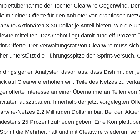
plettübernahme der Tochter Clearwire Gegenwind. Der 
kt mit einer Offerte für den Anbieter von drahtlosen Net
arwire-Aktionären 3,30 Dollar je Anteil bieten, wie di
levue mitteilten. Das Gebot liegt damit rund elf Prozen
int-Offerte. Der Verwaltungsrat von Clearwire muss sich
her unterstützt die Führungsspitze den Sprint-Versuch,
erdings gehen Analysten davon aus, dass Dish mit der je
ck auf Clearwire erhöhen will, Teile des Netzes zu verka
enofferte Interesse an einer Übernahme an Teilen von C
ivitäten auszuba
uen. Innerhalb der jetzt vorgelegten Offe
arwire-Netzes 2,2 Milliarden Dollar in bar. Bei den Akt
destens 25 Prozent zufrieden geben. Eine Komplettüb
Sprint die Mehrheit hält und mit Clearwire wiederum se