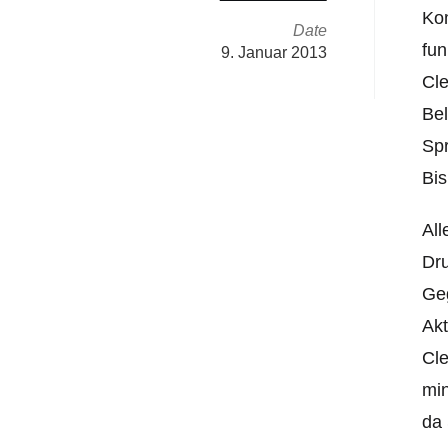
Kom
Date
fun
9. Januar 2013
Cle
Bel
Spr
Bis
All
Dru
Geg
Akt
Cle
min
da 