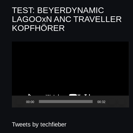
TEST: BEYERDYNAMIC
LAGOOxN ANC TRAVELLER
KOPFHÖRER
Video-
Player
00:00
00:32
Tweets by techfieber