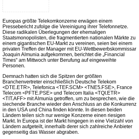
Europas größte Telekomkonzerne erwägen einem
Pressebericht zufolge die Vereinigung ihrer Telefonnetze.
Diese radikalen Überlegungen der ehemaligen
Staatsmonopolisten, die fragmentierten nationalen Märkte zu
einem gigantischen EU-Markt zu vereinen, seien bei einem
privaten Treffen der Manager mit EU-Wettbewerbskommissar
Joaquin Almunia aufgekommen, berichtet die „Financial
Times“ am Mittwoch unter Berufung auf eingeweihte
Personen.
Demnach hatten sich die Spitzen der größten
Branchenvertreter einschließlich Deutsche Telekom
<DTE.ETR>, Telefonica <TEF.SCM> <TNE5.FSE>, France
Telecom <PFTE.PSE> und Telecom Italia <TQI.ETR>
<TIT.AFF> mit Almunia getroffen, um zu besprechen, wie die
siechende Branche wieder den Anschluss an die Konkurrenz
in den USA und China finden könnte. In diesen beiden
Ländern teilen sich nur wenige Konzerne einen riesigen
Markt. In Europa ist der Markt hingegen in eine Vielzahl von
Ländern aufgeteilt, innerhalb
derer sich zahlreiche Anbieter
gegenseitig das Wasser abgraben.