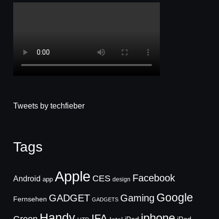
Tweets by techfieber
Tags
Apple
Facebook
CES
Android
app
design
Google
GADGET
Gaming
Fernsehen
GADGETS
Handy
iphone
IFA