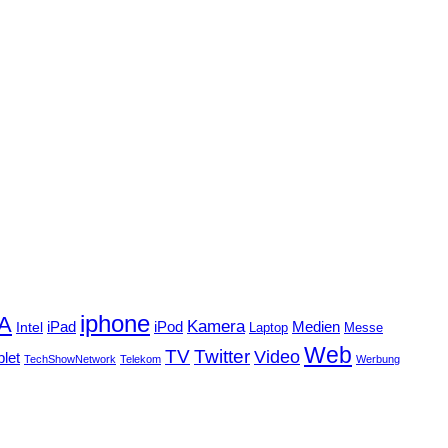
iphone
FA
Kamera
iPad
Intel
iPod
Medien
Laptop
Messe
Web
TV
Twitter
Video
blet
TechShowNetwork
Telekom
Werbung