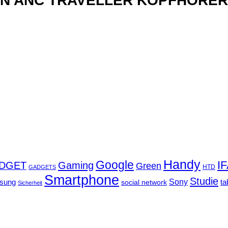
xN ANC TRAVELLER KOPFHÖRER
Handy
Google
I
DGET
Gaming
Green
GADGETS
HTD
Smartphone
Studie
Sony
sung
social network
ta
Sicherheit