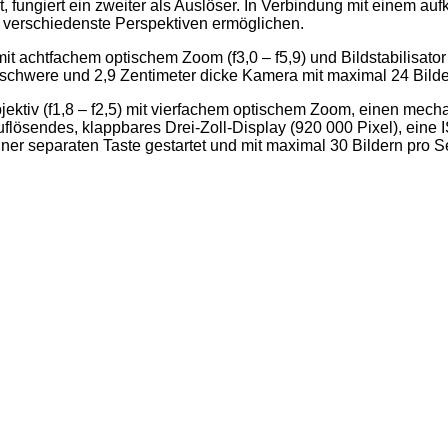
 fungiert ein zweiter als Auslöser.
In Verbindung mit einem aufk
 verschiedenste Perspektiven ermöglichen.
it achtfachem optischem Zoom (f3,0 – f5,9) und Bildstabilisat
 schwere und 2,9 Zentimeter dicke Kamera mit maximal 24
Bilde
Objektiv (f1,8 – f2,5) mit vierfachem optischem Zoom, einen mec
ösendes, klappbares Drei-Zoll-Display (920 000 Pixel), eine I
iner separaten Taste gestartet und mit maximal 30 Bildern pro