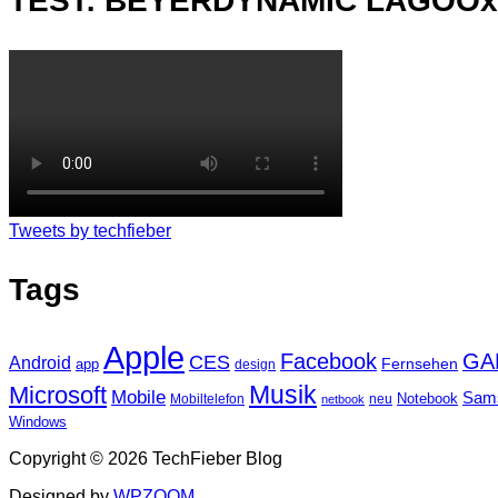
TEST: BEYERDYNAMIC LAGOO
Tweets by techfieber
Tags
Apple
Facebook
GA
CES
Android
Fernsehen
app
design
Musik
Microsoft
Mobile
Sam
Notebook
Mobiltelefon
neu
netbook
Windows
Copyright © 2026 TechFieber Blog
Designed by
WPZOOM