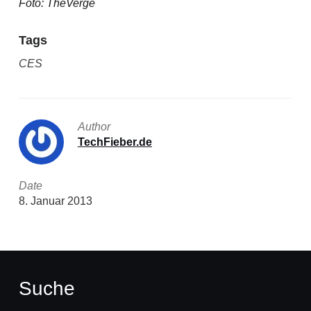
Foto: TheVerge
Tags
CES
Author
TechFieber.de
Date
8. Januar 2013
Suche