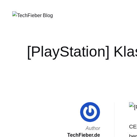
[PlayStation] Kl
CE-
Author
TechFieber.de
ber