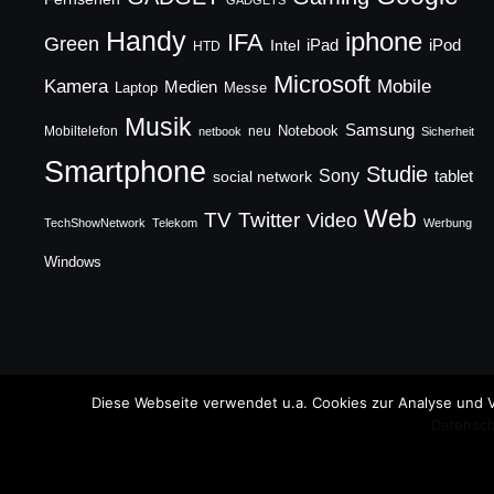
Handy
iphone
IFA
Green
iPad
Intel
iPod
HTD
Microsoft
Mobile
Kamera
Medien
Laptop
Messe
Musik
Samsung
Notebook
Mobiltelefon
neu
netbook
Sicherheit
Smartphone
Studie
Sony
social network
tablet
Web
TV
Twitter
Video
TechShowNetwork
Telekom
Werbung
Windows
Copyright © 2026 TechFieber Blog
Diese Webseite verwendet u.a. Cookies zur Analyse und V
Datensch
Designed by
WPZOOM