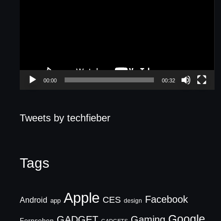
Player
00:00
00:32
Tweets by techfieber
Tags
Apple
Facebook
CES
Android
app
design
Google
GADGET
Gaming
Fernsehen
GADGETS