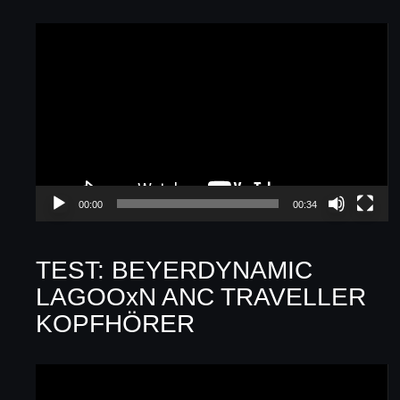
Video-
Player
00:00
00:34
TEST: BEYERDYNAMIC
LAGOOxN ANC TRAVELLER
KOPFHÖRER
Video-