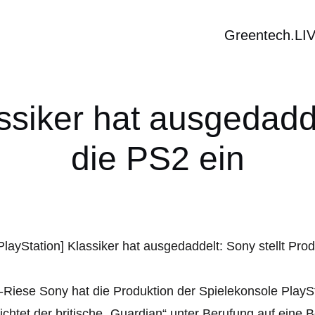
Greentech.LI
assiker hat ausgedadd
die PS2 ein
Riese Sony hat die Produktion der Spielekonsole PlaySta
ichtet der britische „Guardian“ unter Berufung auf eine