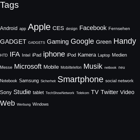
Tags
Apple
Facebook
CES
Android
Fernsehen
app
design
Handy
Google
GADGET
Gaming
Green
GADGETS
iphone
IFA
Kamera
iPad
Intel
iPod
Medien
Laptop
HTD
Musik
Microsoft
Mobile
Messe
Mobiltelefon
neu
netbook
Smartphone
Samsung
social network
Notebook
Sicherheit
Studie
TV
Twitter
Video
Sony
tablet
TechShowNetwork
Telekom
Web
Windows
Werbung