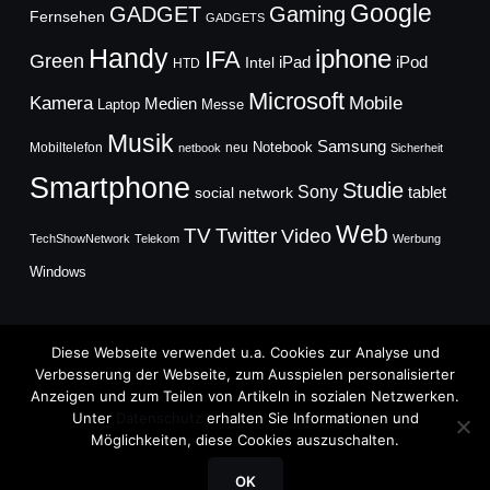
Google
GADGET
Gaming
Fernsehen
GADGETS
Handy
iphone
IFA
Green
iPad
Intel
iPod
HTD
Microsoft
Mobile
Kamera
Medien
Laptop
Messe
Musik
Samsung
Notebook
Mobiltelefon
neu
netbook
Sicherheit
Smartphone
Studie
Sony
social network
tablet
Web
TV
Twitter
Video
TechShowNetwork
Telekom
Werbung
Windows
Diese Webseite verwendet u.a. Cookies zur Analyse und
Verbesserung der Webseite, zum Ausspielen personalisierter
Anzeigen und zum Teilen von Artikeln in sozialen Netzwerken.
Copyright © 2026
Unter
Datenschutz
erhalten Sie Informationen und
TechFieber Blog
Möglichkeiten, diese Cookies auszuschalten.
Designed by
WPZOOM
OK