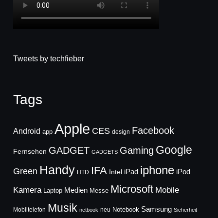
Tweets by techfieber
Tags
Apple
Facebook
CES
Android
app
design
Google
GADGET
Gaming
Fernsehen
GADGETS
Handy
iphone
IFA
Green
iPad
Intel
iPod
HTD
Microsoft
Mobile
Kamera
Medien
Laptop
Messe
Musik
Samsung
Notebook
Mobiltelefon
neu
netbook
Sicherheit