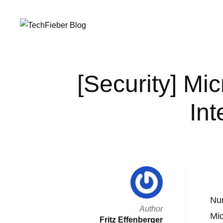
[Security] Mic
Int
Nur
Author
Mi
Fritz Effenberger