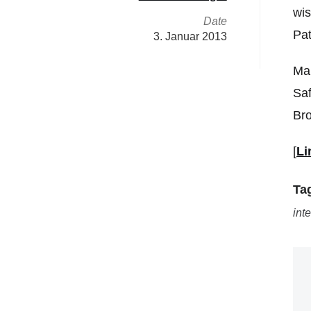
wis
Date
Pat
3. Januar 2013
Man
Saf
Bro
[
Li
Ta
int