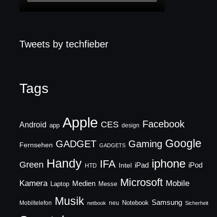
Tweets by techfieber
Tags
Apple
Facebook
CES
Android
app
design
Google
GADGET
Gaming
Fernsehen
GADGETS
Handy
iphone
IFA
Green
iPad
Intel
iPod
HTD
Microsoft
Mobile
Kamera
Medien
Laptop
Messe
Musik
Samsung
Notebook
Mobiltelefon
neu
netbook
Sicherheit