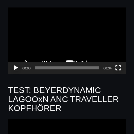
Video-
Player
00:00
00:34
TEST: BEYERDYNAMIC
LAGOOxN ANC TRAVELLER
KOPFHÖRER
Video-
Player