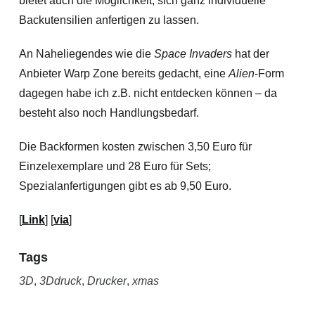
bietet auch die Möglichkeit, sich ganz individuelle
Backutensilien anfertigen zu lassen.
An Naheliegendes wie die
Space Invaders
hat der
Anbieter Warp Zone bereits gedacht, eine
Alien
-Form
dagegen habe ich z.B. nicht entdecken können – da
besteht also noch Handlungsbedarf.
Die Backformen kosten zwischen 3,50 Euro für
Einzelexemplare und 28 Euro für Sets;
Spezialanfertigungen gibt es ab 9,50 Euro.
[
Link
] [
via
]
Tags
3D
,
3Ddruck
,
Drucker
,
xmas