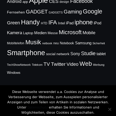
Apple
Facebook
CES
Android
app
design
Google
GADGET
Gaming
Fernsehen
GADGETS
Handy
iphone
IFA
Green
iPad
Intel
iPod
HTD
Microsoft
Mobile
Kamera
Medien
Laptop
Messe
Musik
Samsung
Notebook
Mobiltelefon
neu
netbook
Sicherheit
Smartphone
Studie
Sony
social network
tablet
Web
TV
Twitter
Video
TechShowNetwork
Telekom
Werbung
Windows
Diese Webseite verwendet u.a. Cookies zur Analyse und
Verbesserung der Webseite, zum Ausspielen personalisierter
Anzeigen und zum Teilen von Artikeln in sozialen Netzwerken.
Copyright © 2026
Unter
Datenschutz
erhalten Sie Informationen und
TechFieber Blog
Möglichkeiten, diese Cookies auszuschalten.