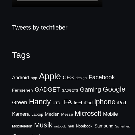
Tweets by techfieber
Tags
Apple
Facebook
CES
Android
app
design
Google
GADGET
Gaming
Fernsehen
GADGETS
Handy
iphone
IFA
Green
iPad
Intel
iPod
HTD
Microsoft
Mobile
Kamera
Medien
Laptop
Messe
Musik
Samsung
Notebook
Mobiltelefon
neu
netbook
Sicherheit