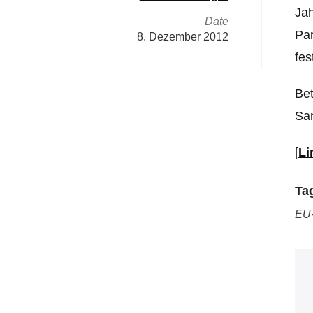
Jah
Date
Par
8. Dezember 2012
fes
Bet
Sam
[
Li
Ta
EU