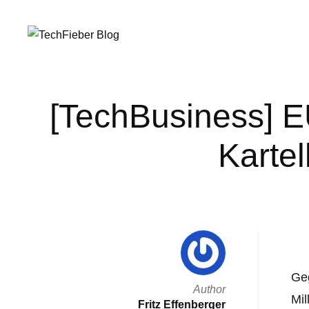
[TechBusiness] E
Kartel
Geg
Author
Mil
Fritz Effenberger