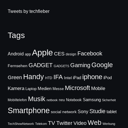
Tweets by techfieber
Tags
Apple
Facebook
CES
Android
app
design
Google
GADGET
Gaming
Fernsehen
GADGETS
Handy
iphone
IFA
Green
iPad
Intel
iPod
HTD
Microsoft
Mobile
Kamera
Medien
Laptop
Messe
Musik
Samsung
Notebook
Mobiltelefon
neu
netbook
Sicherheit
Smartphone
Studie
Sony
social network
tablet
Web
TV
Twitter
Video
TechShowNetwork
Telekom
Werbung