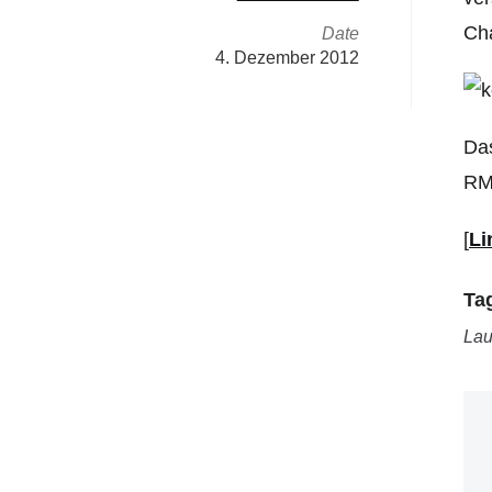
Cha
Date
4. Dezember 2012
Das
RMS
[
Li
Ta
Lau