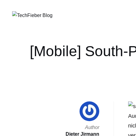
[Mobile] South-
Auc
nic
Author
Dieter Jirmann
ver