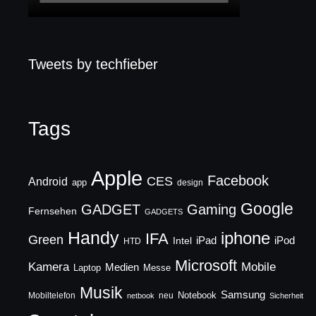
Tweets by techfieber
Tags
Apple
Facebook
CES
Android
app
design
Google
GADGET
Gaming
Fernsehen
GADGETS
Handy
iphone
IFA
Green
iPad
Intel
iPod
HTD
Microsoft
Mobile
Kamera
Medien
Laptop
Messe
Musik
Samsung
Notebook
Mobiltelefon
neu
netbook
Sicherheit