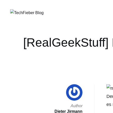
[RealGeekStuff] 
Den
es
Author
Dieter Jirmann