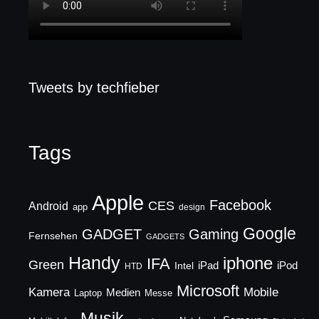
Tweets by techfieber
Tags
Apple
Facebook
CES
Android
app
design
Google
GADGET
Gaming
Fernsehen
GADGETS
Handy
iphone
IFA
Green
iPad
Intel
iPod
HTD
Microsoft
Mobile
Kamera
Medien
Laptop
Messe
Musik