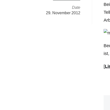
Be
Date
Tel
29. November 2012
Arb
Bed
ist
[
Li