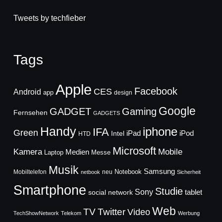
Tweets by techfieber
Tags
Apple
Facebook
CES
Android
app
design
Google
GADGET
Gaming
Fernsehen
GADGETS
Handy
iphone
IFA
Green
iPad
Intel
iPod
HTD
Microsoft
Mobile
Kamera
Medien
Laptop
Messe
Musik
Samsung
Notebook
Mobiltelefon
neu
netbook
Sicherheit
Smartphone
Studie
Sony
social network
tablet
Web
TV
Twitter
Video
TechShowNetwork
Telekom
Werbung