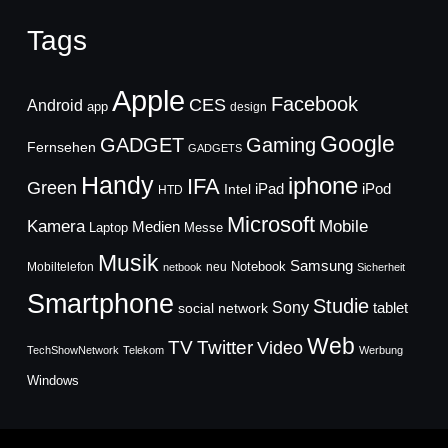
Tags
Apple
Facebook
CES
Android
app
design
Google
GADGET
Gaming
Fernsehen
GADGETS
Handy
iphone
IFA
Green
iPad
Intel
iPod
HTD
Microsoft
Mobile
Kamera
Medien
Laptop
Messe
Musik
Samsung
Notebook
Mobiltelefon
neu
netbook
Sicherheit
Smartphone
Studie
Sony
social network
tablet
Web
TV
Twitter
Video
TechShowNetwork
Telekom
Werbung
Windows