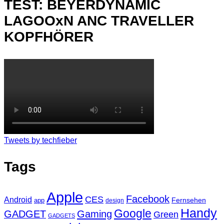
TEST: BEYERDYNAMIC
LAGOOxN ANC TRAVELLER
KOPFHÖRER
Tweets by techfieber
Tags
Apple
Facebook
CES
Android
Fernsehen
app
design
Handy
Google
GADGET
Gaming
Green
GADGETS