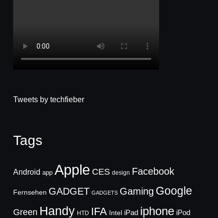
Tweets by techfieber
Tags
Apple
Facebook
CES
Android
app
design
Google
GADGET
Gaming
Fernsehen
GADGETS
Handy
iphone
IFA
Green
iPad
Intel
iPod
HTD