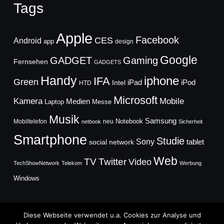
Tags
Apple
Facebook
CES
Android
app
design
Google
GADGET
Gaming
Fernsehen
GADGETS
Handy
iphone
IFA
Green
iPad
Intel
iPod
HTD
Microsoft
Mobile
Kamera
Medien
Laptop
Messe
Musik
Samsung
Notebook
Mobiltelefon
neu
netbook
Sicherheit
Smartphone
Studie
Sony
social network
tablet
Web
TV
Twitter
Video
TechShowNetwork
Telekom
Werbung
Windows
Diese Webseite verwendet u.a. Cookies zur Analyse und