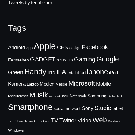
Tweets by techfieber
Tags
Apple
Facebook
CES
Android
app
design
Google
GADGET
Gaming
Fernsehen
GADGETS
Handy
iphone
IFA
Green
iPad
Intel
iPod
HTD
Microsoft
Mobile
Kamera
Medien
Laptop
Messe
Musik
Samsung
Notebook
Mobiltelefon
neu
netbook
Sicherheit
Smartphone
Studie
Sony
social network
tablet
Web
TV
Twitter
Video
TechShowNetwork
Telekom
Werbung
Windows