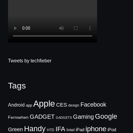
Tweets by techfieber
Tags
Apple
Facebook
CES
Android
app
design
Google
GADGET
Gaming
Fernsehen
GADGETS
Handy
iphone
IFA
Green
iPad
Intel
iPod
HTD