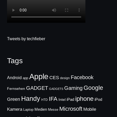
Tweets by techfieber
Tags
Apple
Facebook
CES
Android
app
design
Google
GADGET
Gaming
Fernsehen
GADGETS
Handy
iphone
IFA
Green
iPad
Intel
iPod
HTD
Microsoft
Mobile
Kamera
Medien
Laptop
Messe