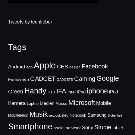
Tweets by techfieber
Tags
Apple
Facebook
CES
Android
app
design
Google
GADGET
Gaming
Fernsehen
GADGETS
Handy
iphone
IFA
Green
iPad
Intel
iPod
HTD
Microsoft
Mobile
Kamera
Medien
Laptop
Messe
Musik
Samsung
Notebook
Mobiltelefon
neu
netbook
Sicherheit
Smartphone
Studie
Sony
social network
tablet