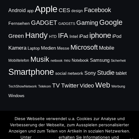
Apple
Facebook
CES
Android
app
design
Google
GADGET
Gaming
Fernsehen
GADGETS
Handy
iphone
IFA
Green
iPad
Intel
iPod
HTD
Microsoft
Mobile
Kamera
Medien
Laptop
Messe
Musik
Samsung
Notebook
Mobiltelefon
neu
netbook
Sicherheit
Smartphone
Studie
Sony
social network
tablet
Web
TV
Twitter
Video
TechShowNetwork
Telekom
Werbung
Windows
Diese Webseite verwendet u.a. Cookies zur Analyse und
Verbesserung der Webseite, zum Ausspielen personalisierter
Anzeigen und zum Teilen von Artikeln in sozialen Netzwerken.
Copyright © 2026
Unter
Datenschutz
erhalten Sie Informationen und