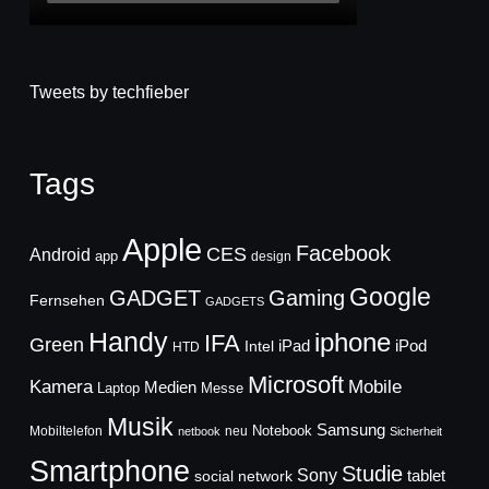
Tweets by techfieber
Tags
Apple
Facebook
CES
Android
app
design
Google
GADGET
Gaming
Fernsehen
GADGETS
Handy
iphone
IFA
Green
iPad
Intel
iPod
HTD
Microsoft
Mobile
Kamera
Medien
Laptop
Messe
Musik
Samsung
Notebook
Mobiltelefon
neu
netbook
Sicherheit
Smartphone
Studie
Sony
social network
tablet