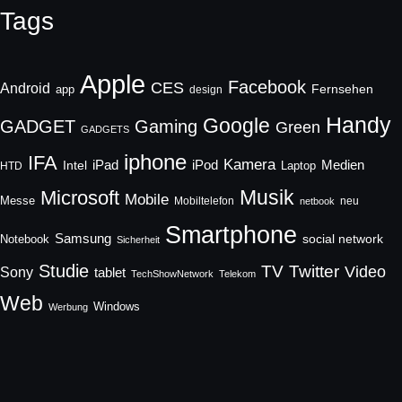
Tags
Apple
Facebook
CES
Android
Fernsehen
app
design
Handy
Google
GADGET
Gaming
Green
GADGETS
iphone
IFA
Kamera
iPad
Intel
iPod
Medien
Laptop
HTD
Musik
Microsoft
Mobile
Messe
Mobiltelefon
neu
netbook
Smartphone
Samsung
social network
Notebook
Sicherheit
Studie
TV
Twitter
Video
Sony
tablet
TechShowNetwork
Telekom
Web
Windows
Werbung