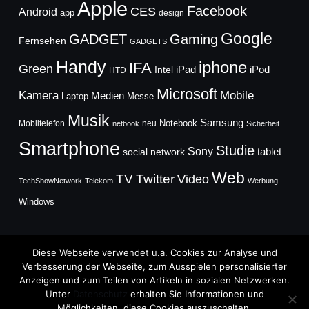
Apple
Facebook
CES
Android
app
design
Google
GADGET
Gaming
Fernsehen
GADGETS
Handy
iphone
IFA
Green
iPad
Intel
iPod
HTD
Microsoft
Mobile
Kamera
Medien
Laptop
Messe
Musik
Samsung
Notebook
Mobiltelefon
neu
netbook
Sicherheit
Smartphone
Studie
Sony
social network
tablet
Web
TV
Twitter
Video
TechShowNetwork
Telekom
Werbung
Windows
Diese Webseite verwendet u.a. Cookies zur Analyse und
Verbesserung der Webseite, zum Ausspielen personalisierter
Anzeigen und zum Teilen von Artikeln in sozialen Netzwerken.
Copyright © 2026
Unter
Datenschutz
erhalten Sie Informationen und
TechFieber Blog
Möglichkeiten, diese Cookies auszuschalten.