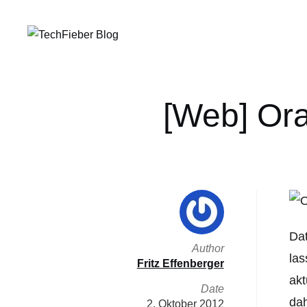
[Web] Ora
Dat
Author
las
Fritz Effenberger
akt
Date
dah
2. Oktober 2012