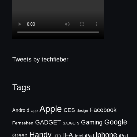
Tweets by techfieber
Tags
Apple
Facebook
CES
Android
app
design
Google
GADGET
Gaming
Fernsehen
GADGETS
Handy
iphone
IFA
Green
iPad
Intel
iPod
HTD