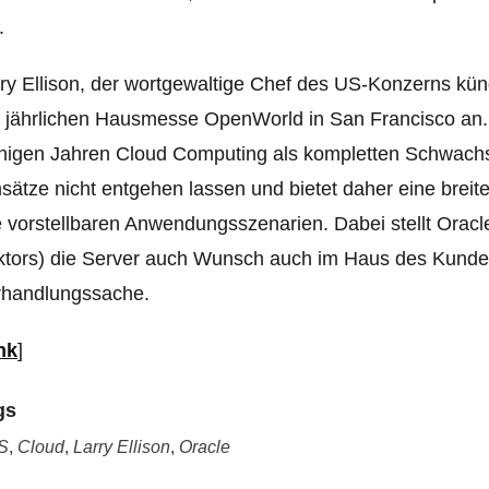
.
ry Ellison, der wortgewaltige Chef des US-Konzerns kü
 jährlichen Hausmesse OpenWorld in San Francisco an. 
igen Jahren Cloud Computing als kompletten Schwachsin
ätze nicht entgehen lassen und bietet daher eine breite
e vorstellbaren Anwendungsszenarien. Dabei stellt Orac
tors) die Server auch Wunsch auch im Haus des Kunden 
rhandlungssache.
nk
]
gs
S
,
Cloud
,
Larry Ellison
,
Oracle