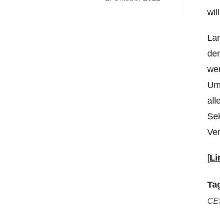
will
Lar
der
wen
Ums
all
Sek
Ve
[
Li
Ta
CE