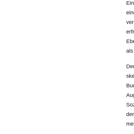
Ein
ein
ver
erf
Ebe
als
Der
ske
Bud
Au
Soz
der
men