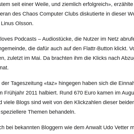
tem seit einer Weile, und ziemlich erfolgreich», erzählt
eran des Chaos Computer Clubs diskutierte in dieser W
 Linus Olsson.
tloves Podcasts – Audiostücke, die Nutzer im Netz abru
gemeinde, die dafür auch auf den Flattr-Button klickt. Vo
en, zuletzt im Mai. Da brachten ihm die Klicks nach Abz
nat.
 der Tageszeitung «taz» hingegen haben sich die Einna
 Frühjahr 2011 halbiert. Rund 670 Euro kamen im August 
 viele Blogs sind weit von den Klickzahlen dieser be
ide
 speziellere Themen behandeln.
h bei bekannten Bloggern wie dem Anwalt Udo Vetter mi