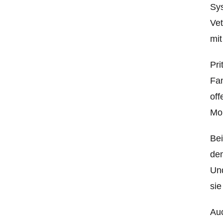
Sys
Vet
mit
Pri
Fan
off
Mo
Bei
dem
Und
sie
Auc