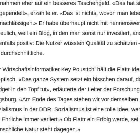
nahmen eher auf ein besseres Taschengeld. «Das hat s
gependelt», erzählte er. «Das ist nichts, wovon man lebe
nachlässigen.» Er habe überhaupt nicht mit nennenswer
reulich, weil ein Blog, in den man sonst nur investiert,
nfalls positiv: Die Nutzer wüssten Qualität zu schätzen 
 durchschnittliche.
 Wirtschaftsinformatiker Key Pousttchi hält die Flattr-Id
ptisch. «Das ganze System setzt ein bisschen darauf, da
get in den Topf tut», erläuterte der Leiter der Forschun
gs
burg. «Am Ende des Tages stehen wir vor demselben 
ialismus in der DDR. Sozialismus ist eine tolle Idee, we
 Ehrliche immer verliert.» Ob Flattr ein Erfolg werde, sei 
schliche Natur steht dagegen.»