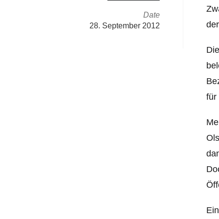
Zwa
Date
der
28. September 2012
Die
bel
Bez
für
Meh
Ols
dan
Doc
Öff
Ein