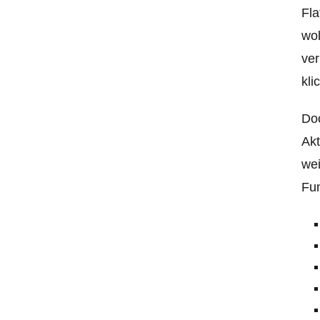
Fla
wol
ver
kli
Doc
Akt
wei
Fun