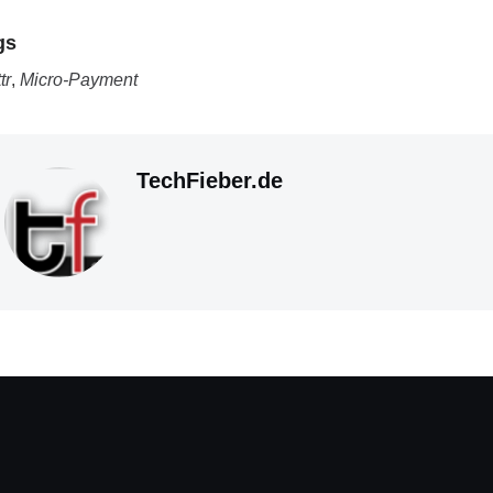
gs
tr
,
Micro-Payment
TechFieber.de